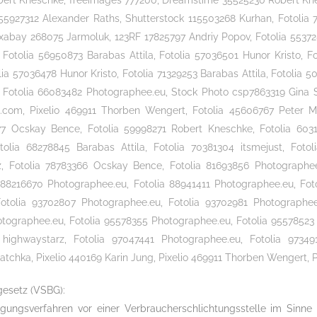
Robert Kneschke, freeimages 777200, Dreamstime 35525230 Robert Kne
 55927312 Alexander Raths, Shutterstock 115503268 Kurhan, Fotolia
ixabay 268075 Jarmoluk, 123RF 17825797 Andriy Popov, Fotolia 55372
 Fotolia 56950873 Barabas Attila, Fotolia 57036501 Hunor Kristo, F
ia 57036478 Hunor Kristo, Fotolia 71329253 Barabas Attila, Fotolia 5
, Fotolia 66083482 Photographee.eu, Stock Photo csp7863319 Gina S
UE BEITRÄGE
RECHT
a.com, Pixelio 469911 Thorben Wengert, Fotolia 45606767 Peter M
77 Ocskay Bence, Fotolia 59998271 Robert Kneschke, Fotolia 603
Kontakt
rviews mit ausländischen
lia 68278845 Barabas Attila, Fotolia 70381304 itsmejust, Foto
gekräften: Einblicke in den Alltag
z, Fotolia 78783366 Ocskay Bence, Fotolia 81693856 Photographee
Datenschutz
die Herausforderungen der
a 88216670 Photographee.eu, Fotolia 88941411 Photographee.eu, Fot
Impressum
lichen Pflege
Fotolia 93702807 Photographee.eu, Fotolia 93702981 Photographee
tographee.eu, Fotolia 95578355 Photographee.eu, Fotolia 95578523
Cookie-Richtlinie (EU)
rungen bei den
highwaystarz, Fotolia 97047441 Photographee.eu, Fotolia 973491
geleistungen ab Januar 2025:
tchka, Pixelio 440169 Karin Jung, Pixelio 469911 Thorben Wengert, P
Sie wissen müssen
gesetz (VSBG):
eile der häuslichen Betreuung
egungsverfahren vor einer Verbraucherschlichtungsstelle im Sinne
nüber der Heimunterbringung