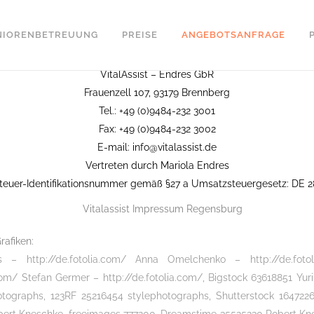
NIORENBETREUUNG
PREISE
ANGEBOTSANFRAGE
Angaben gemäß § 5 TMG:
VitalAssist
– Endres GbR
Frauenzell 107, 93179 Brennberg
Tel.: +49 (0)9484-232 3001
Fax: +49 (0)9484-232 3002
E-mail:
info@vitalassist.de
Vertreten durch Mariola Endres
euer-Identifikationsnummer gemäß §27 a Umsatzsteuergesetz: DE 
rafiken:
 – http://de.fotolia.com/ Anna Omelchenko – http://de.fotol
.com/ Stefan Germer – http://de.fotolia.com/, Bigstock 63618851 Yur
tographs, 123RF 25216454 stylephotographs, Shutterstock 164722