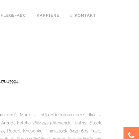
PFLEGE-ABC
KARRIERE
KONTAKT
287863994
ia.com/ Muro – http://de.fotolia.com/ Iko –
i Arcurs, Fotolia 26242529 Alexander Raths, iStock
625 Robert Kneschke, Thinkstock 84214602 Fuse,