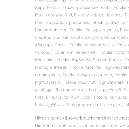
Fotolia 17954443 Yuri Arcurs, Fotolia 60432578 
Sepy, Fotolia 26242529 Alexander Raths, Fotolia
iStock 8819240 Yuri, Pixabay 569070 Jeshoots, P
Fotolia 45246027 photocrew, iStock 3518747 LdF,
Photographee.eu, Fotolia 46844423 goodluz, Fotol
68418141 and.one, Fotolia 62855629 Hunor Kristo
KONTAKT
NE
46977793 Fineas, Fotolia © konradbak – Fotoli
57291903 Edler von Rabenstein, Fotolia 577993
VitalAssist (Zentrale)
Inte
Kneschke, Fotolia 61560064 Sandor Kacso, Foto
Innstraße 5
Pfle
Photographee.eu, Fotolia 74913088 highwaystar
93059 Regensburg
und 
drubig-photo, Fotolia 87850129 auremar, Fotoli
Tel: 0941-20001280
häus
highwaystarz, Fotolia 93407389 highwaystarz, 
info@vitalassist.de
94465991 Photographee.eu, Fotolia 94760778 Pho
Ände
Fotolia 96341439 ACP prod, Fotolia 96381496 
Pfle
Fotolia73867727 Photographee.eu, Pixelio 95072 Ma
Was 
Hinweis gemäß § 36 Verbraucherstreitbeilegungs
Vort
Die Endres GbR wird nicht an einem Streitbeil
gege