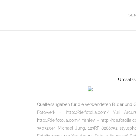
SE
IMPRESSUM
Umsatzst
Quellenangaben für die verwendeten Bilder und G
Fotowerk – http://de.fotolia.com
/
Yuri Arcurs
http://de.fotolia.com/ Yanlev – http://de.fotolia
35032344 Michael Jung, 123RF 8286752 stylepho