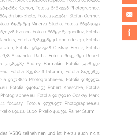
schke, iStock 19828833 Kupicoo, Fotolia 61985201
 72843663 Kzenon, Fotolia 64671226 Photographee,
885 drubig-photo, Fotolia 5219814 Stefan Germer,
otolia 61585659 Minerva Studio, Fotolia 66984059
0670728 Kzenon, Fotolia 66657463 goodluz, Fotolia
anders, Fotolia 67893985 jd-photodesign, Fotolia
aszlen, Fotolia 56942948 Ocskay Bence, Fotolia
12678 Alexander Raths, Fotolia 60432690 Robert
lia 72585987 Andrey Burmakin, Fotolia 74281932
.eu, Fotolia 83518216 tatomm, Fotolia 84753835
olia 90378820 Photographee.eu, Fotolia 91859574
.eu, Fotolia 94084153 Robert Kneschke, Fotolia
 Photographee.eu, Fotolia 96179010 Ocskay Mark,
11 focussy, Fotolia 97376957 Photographee.eu,
ixelio 696116 Lupo, Pixelio 466396 Rainer Sturm
 des VSBG teilnehmen und ist hierzu auch nicht