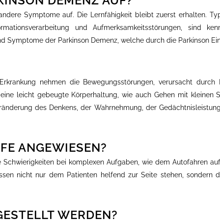
KINSON DEMENZ AUF?
dere Symptome auf. Die Lernfähigkeit bleibt zuerst erhalten. Typ
nformationsverarbeitung und Aufmerksamkeitsstörungen, sind ke
sind Symptome der Parkinson Demenz, welche durch die Parkinson E
r Erkrankung nehmen die Bewegungsstörungen, verursacht durch 
eine leicht gebeugte Körperhaltung, wie auch Gehen mit kleinen Sc
ränderung des Denkens, der Wahrnehmung, der Gedächtnisleistung 
LFE ANGEWIESEN?
te Schwierigkeiten bei komplexen Aufgaben, wie dem Autofahren auf,
ssen nicht nur dem Patienten helfend zur Seite stehen, sondern d
GESTELLT WERDEN?