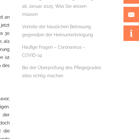
ab Januar 2025: Was Sie wissen
müssen
el an
jetzt
Vorteile der häuslichen Betreuung
wa 30
gegenüber der Heimunterbringung
, als
Häufige Fragen – Coronavirus –
erung
COVID-19
n ist
n des
Bei der Überprüfung des Pflegegrades
alles richtig machen
avor,
igen.
 der
edoch
d die