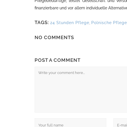
Pflegebedürftige, leistet Gesellschaft und ver
finanzierbare und vor allem individuelle Alternati
TAGS:
24 Stunden Pflege
,
Polnische Pflege
NO COMMENTS
KONTAKT
NE
POST A COMMENT
VitalAssist (Zentrale)
Inte
Innstraße 5
Pfle
93059 Regensburg
und 
Tel: 0941-20001280
häus
info@vitalassist.de
Ände
Pfle
Was 