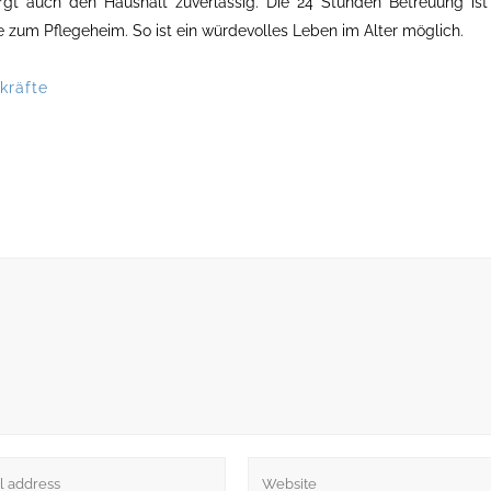
sorgt auch den Haushalt zuverlässig. Die 24 Stunden Betreuung ist
ve zum Pflegeheim. So ist ein würdevolles Leben im Alter möglich.
kräfte
UE BEITRÄGE
RECHT
Kontakt
rviews mit ausländischen
gekräften: Einblicke in den Alltag
Datenschutz
die Herausforderungen der
Impressum
lichen Pflege
Cookie-Richtlinie (EU)
rungen bei den
geleistungen ab Januar 2025:
Sie wissen müssen