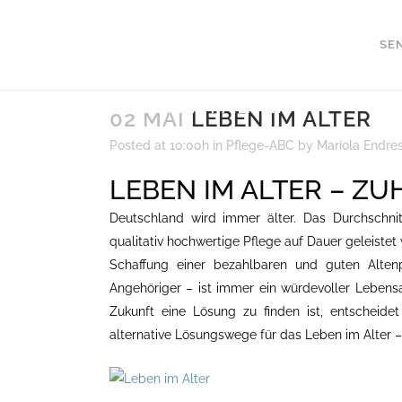
SE
LEBEN IM ALTER
02 MAI
LEBEN IM ALTER
Posted at 10:00h
in
Pflege-ABC
by
Mariola Endre
LEBEN IM ALTER – ZU
Deutschland wird immer älter. Das Durchschnit
qualitativ hochwertige Pflege auf Dauer geleistet
Schaffung einer bezahlbaren und guten Alten
Angehöriger – ist immer ein würdevoller Lebens
Zukunft eine Lösung zu finden ist, entscheidet
alternative Lösungswege für das Leben im Alter – 