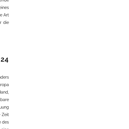
sende
eines
e Art
r die
24
nders
uropa
Hand,
lbare
euung
 Zeit
e des