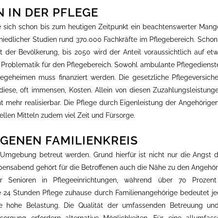
 IN DER PFLEGE
te sich schon bis zum heutigen Zeitpunkt ein beachtenswerter Mang
hiedlicher Studien rund 370.000 Fachkräfte im Pflegebereich. Schon 
t der Bevölkerung, bis 2050 wird der Anteil voraussichtlich auf et
e Problematik für den Pflegebereich. Sowohl ambulante Pflegedienste
legeheimen muss finanziert werden. Die gesetzliche Pflegeversich
 diese, oft immensen, Kosten. Allein von diesen Zuzahlungsleistunge
ht mehr realisierbar. Die Pflege durch Eigenleistung der Angehörige
llen Mitteln zudem viel Zeit und Fürsorge.
IGENEN FAMILIENKREIS
 Umgebung betreut werden. Grund hierfür ist nicht nur die Angst d
bensabend gehört für die Betroffenen auch die Nähe zu den Angehör
r Senioren in Pflegeeinrichtungen, während über 70 Prozent
e 24 Stunden Pflege zuhause durch Familienangehörige bedeutet j
e hohe Belastung. Die Qualität der umfassenden Betreuung un