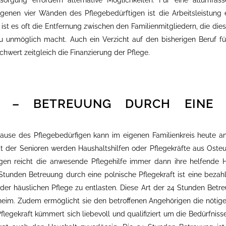
rsorgung erfordern alternative Möglichkeiten. Für eine allumfas
genen vier Wänden des Pflegebedürftigen ist die Arbeitsleistung 
st es oft die Entfernung zwischen den Familienmitgliedern, die dies
 unmöglich macht. Auch ein Verzicht auf den bisherigen Beruf fü
wert zeitgleich die Finanzierung der Pflege.
VE – BETREUUNG DURCH EINE 
ause des Pflegebedürfigen kann im eigenen Familienkreis heute a
it der Senioren werden Haushaltshilfen oder Pflegekräfte aus Oste
igen reicht die anwesende Pflegehilfe immer dann ihre helfende 
Stunden Betreuung durch eine polnische Pflegekraft ist eine bezah
 der häuslichen Pflege zu entlasten. Diese Art der 24 Stunden Betr
eim. Zudem ermöglicht sie den betroffenen Angehörigen die nötige
Pflegekraft kümmert sich liebevoll und qualifiziert um die Bedürfniss