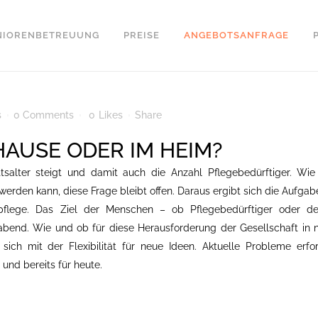
NIORENBETREUUNG
PREISE
ANGEBOTSANFRAGE
s
0 Comments
0
Likes
Share
HAUSE ODER IM HEIM?
tsalter steigt und damit auch die Anzahl Pflegebedürftiger. Wie
 werden kann, diese Frage bleibt offen. Daraus ergibt sich die Aufgab
pflege. Das Ziel der Menschen – ob Pflegebedürftiger oder d
abend. Wie und ob für diese Herausforderung der Gesellschaft in 
 sich mit der Flexibilität für neue Ideen. Aktuelle Probleme erfo
und bereits für heute.