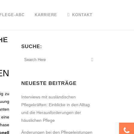
FLEGE-ABC
KARRIERE
KONTAKT
GEKRÄFTE
HE
SUCHE:
EN
NEUESTE BEITRÄGE
ig zu
Interviews mit ausländischen
euung
Pflegekräften: Einblicke in den Alltag
anten
und die Herausforderungen der
 eine
häuslichen Pflege
Phase
Änderungen bei den Pflegeleistungen
onell