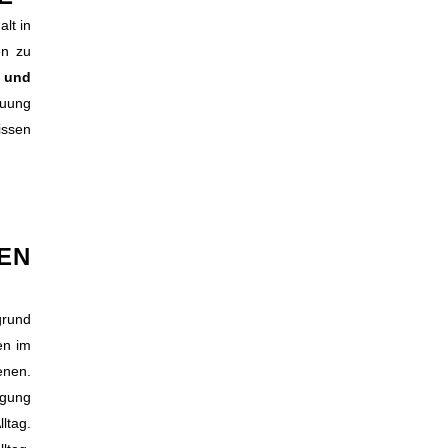
lt in
en zu
r und
euung
issen
EN
grund
en im
enen.
igung
ltag.