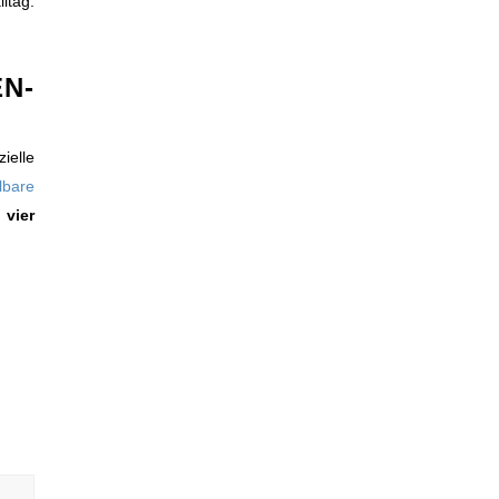
ltag.
N-
ielle
lbare
 vier