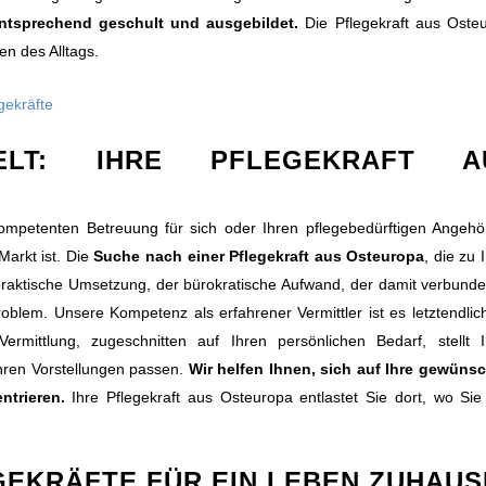
entsprechend geschult und ausgebildet.
Die Pflegekraft aus Oste
en des Alltags.
ELT: IHRE PFLEGEKRAFT A
ompetenten Betreuung für sich oder Ihren pflegebedürftigen Angehö
Markt ist. Die
Suche nach einer Pflegekraft aus Osteuropa
, die zu 
raktische Umsetzung, der bürokratische Aufwand, der damit verbunden
blem. Unsere Kompetenz als erfahrener Vermittler ist es letztendlich
rmittlung, zugeschnitten auf Ihren persönlichen Bedarf, stellt 
Ihren Vorstellungen passen.
Wir helfen Ihnen, sich auf Ihre gewüns
trieren.
Ihre Pflegekraft aus Osteuropa entlastet Sie dort, wo Sie 
EKRÄFTE FÜR EIN LEBEN ZUHAUS