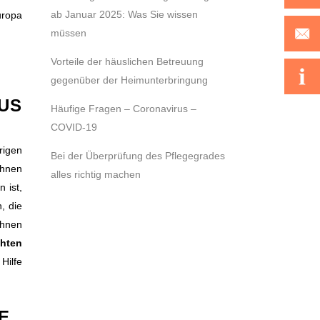
ab Januar 2025: Was Sie wissen
uropa
müssen
Vorteile der häuslichen Betreuung
gegenüber der Heimunterbringung
US
Häufige Fragen – Coronavirus –
COVID-19
rigen
Bei der Überprüfung des Pflegegrades
Ihnen
alles richtig machen
 ist,
, die
Ihnen
chten
Hilfe
E