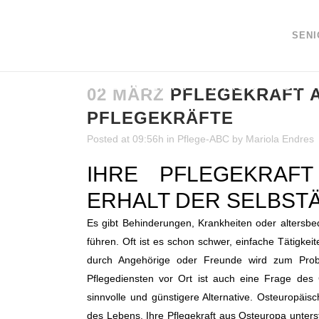
SEN
PFLEGEKRAFT AUS OSTE
02 MÄRZ
PFLEGEKRAFT A
PFLEGEKRÄFTE
Posted at 09:56h
in
Pflege-ABC
by
Mariola Endres
IHRE PFLEGEKRAF
ERHALT DER SELBST
Es gibt Behinderungen, Krankheiten oder altersb
führen. Oft ist es schon schwer, einfache Tätigke
durch Angehörige oder Freunde wird zum Probl
Pflegediensten vor Ort ist auch eine Frage des 
sinnvolle und günstigere Alternative. Osteuropäi
des Lebens. Ihre Pflegekraft aus Osteuropa unters