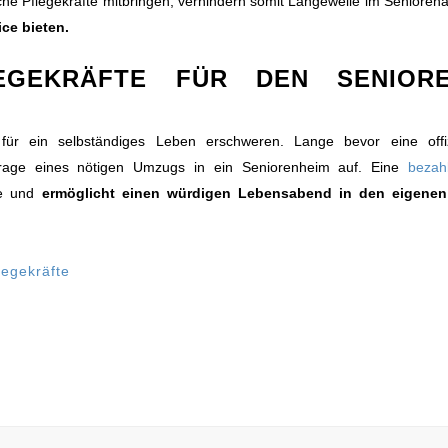
che Pflegekräfte mitbringen, verhindern somit Langeweile im Seniorenal
ce bieten.
EGEKRÄFTE FÜR DEN SENIORE
 für ein selbständiges Leben erschweren. Lange bevor eine offiz
 Frage eines nötigen Umzugs in ein Seniorenheim auf. Eine
bezah
ge und
ermöglicht einen würdigen Lebensabend in den eigenen
legekräfte
UE BEITRÄGE
RECHT
Kontakt
rviews mit ausländischen