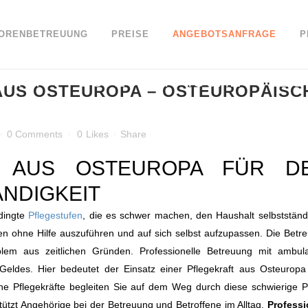
IORENBETREUUNG
PREISE
ANGEBOTSANFRAGE
P
UROPA – OSTEUROPÄISCHE PFLE
US OSTEUROPA – OSTEUROPÄISC
0 Comments
0
Likes
Share
T AUS OSTEUROPA FÜR D
ÄNDIGKEIT
edingte
Pflegestufen
, die es schwer machen, den Haushalt selbstständ
iten ohne Hilfe auszuführen und auf sich selbst aufzupassen. Die Betr
em aus zeitlichen Gründen. Professionelle Betreuung mit ambul
Geldes. Hier bedeutet der Einsatz einer Pflegekraft aus Osteuropa
sche Pflegekräfte begleiten Sie auf dem Weg durch diese schwierige 
tützt Angehörige bei der Betreuung und Betroffene im Alltag.
Professi