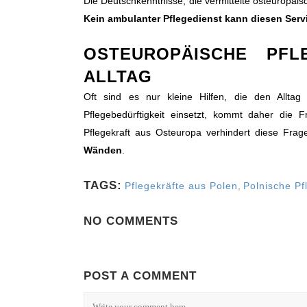
Die Deutschkenntnisse, die vermittelte osteuropäis
Kein ambulanter Pflegedienst kann diesen Servi
OSTEUROPÄISCHE PFL
ALLTAG
Oft sind es nur kleine Hilfen, die den Alltag
Pflegebedürftigkeit einsetzt, kommt daher die
Pflegekraft aus Osteuropa verhindert diese Fra
Wänden
.
TAGS:
Pflegekräfte aus Polen
,
Polnische Pf
NO COMMENTS
KONTAKT
NE
POST A COMMENT
VitalAssist (Zentrale)
Inte