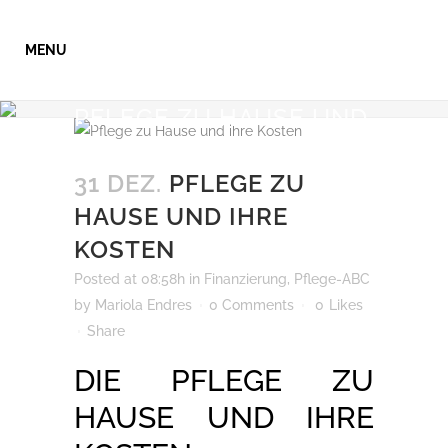
PFLEGE ZU HAUSE UND
IHRE KOSTEN
31 DEZ.
PFLEGE ZU
HAUSE UND IHRE
KOSTEN
Posted at 08:58h
in
Finanzierung
,
Pflege-ABC
by
Mariola Endres
0 Comments
0
Likes
Share
DIE PFLEGE ZU
HAUSE UND IHRE