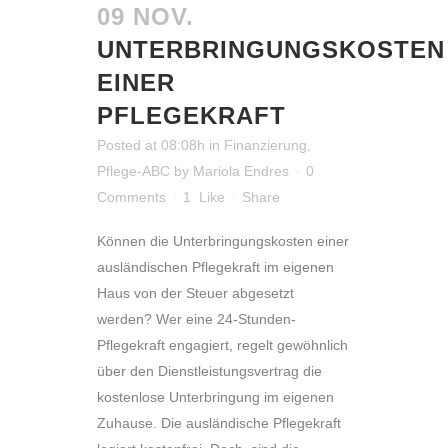
09 NOV.
UNTERBRINGUNGSKOSTEN
EINER
PFLEGEKRAFT
Posted at 08:08h
in
Finanzierung
,
Pflege-ABC
by
Mariola Endres
0
Comments
1
Like
Share
Können die Unterbringungskosten einer
ausländischen Pflegekraft im eigenen
Haus von der Steuer abgesetzt
werden? Wer eine 24-Stunden-
Pflegekraft engagiert, regelt gewöhnlich
über den Dienstleistungsvertrag die
kostenlose Unterbringung im eigenen
Zuhause. Die ausländische Pflegekraft