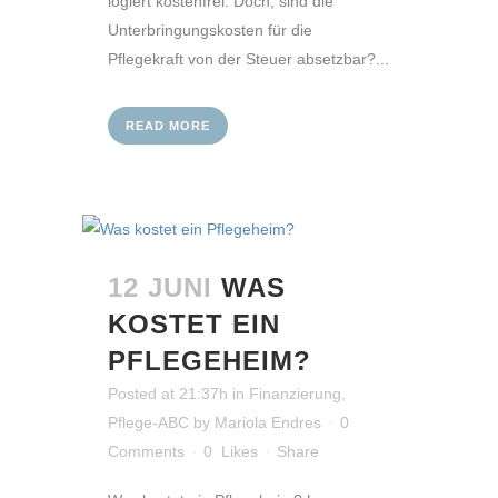
logiert kostenfrei. Doch, sind die
Unterbringungskosten für die
Pflegekraft von der Steuer absetzbar?...
READ MORE
12 JUNI
WAS
KOSTET EIN
PFLEGEHEIM?
Posted at 21:37h
in
Finanzierung
,
Pflege-ABC
by
Mariola Endres
0
Comments
0
Likes
Share