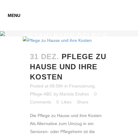
BEZAHLBARE PFLEGE
AUS POLEN TAG
31 DEZ.
PFLEGE ZU
HAUSE UND IHRE
KOSTEN
Posted at 08:58h
in
Finanzierung
,
Pflege-ABC
by
Mariola Endres
0
Comments
0
Likes
Share
Die Pflege zu Hause und ihre Kosten
Als Alternative zum Umzug in ein
Senioren- oder Pflegeheim ist die