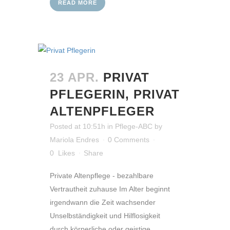
READ MORE
23 APR.
PRIVAT
PFLEGERIN, PRIVAT
ALTENPFLEGER
Posted at 10:51h
in
Pflege-ABC
by
Mariola Endres
0 Comments
0
Likes
Share
Private Altenpflege - bezahlbare
Vertrautheit zuhause Im Alter beginnt
irgendwann die Zeit wachsender
Unselbständigkeit und Hilflosigkeit
durch körperliche oder geistige