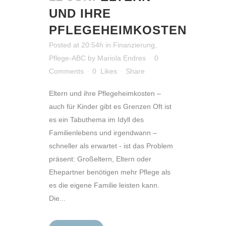
UND IHRE
PFLEGEHEIMKOSTEN
Posted at 20:54h
in
Finanzierung
,
Pflege-ABC
by
Mariola Endres
0
Comments
0
Likes
Share
Eltern und ihre Pflegeheimkosten –
auch für Kinder gibt es Grenzen Oft ist
es ein Tabuthema im Idyll des
Familienlebens und irgendwann –
schneller als erwartet - ist das Problem
präsent: Großeltern, Eltern oder
Ehepartner benötigen mehr Pflege als
es die eigene Familie leisten kann.
Die...