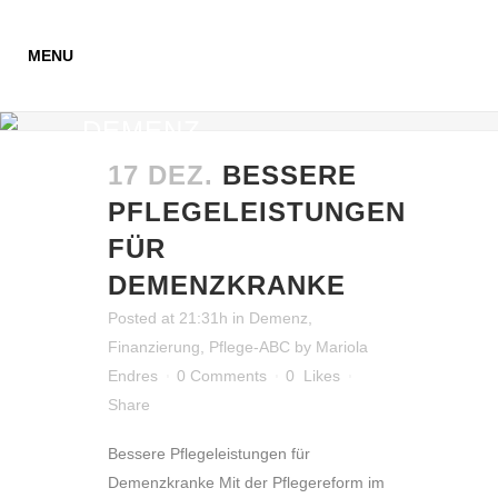
DEMENZ
17 DEZ.
BESSERE
PFLEGELEISTUNGEN
FÜR
DEMENZKRANKE
Posted at 21:31h
in
Demenz
,
Finanzierung
,
Pflege-ABC
by
Mariola
Endres
0 Comments
0
Likes
Share
Bessere Pflegeleistungen für
Demenzkranke Mit der Pflegereform im