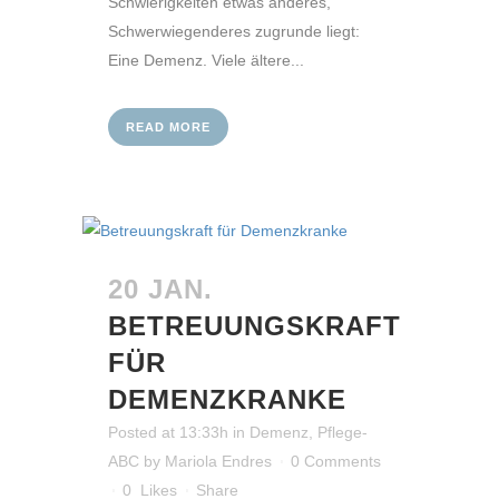
Schwierigkeiten etwas anderes,
Schwerwiegenderes zugrunde liegt:
Eine Demenz. Viele ältere...
READ MORE
20 JAN.
BETREUUNGSKRAFT
FÜR
DEMENZKRANKE
Posted at 13:33h
in
Demenz
,
Pflege-
ABC
by
Mariola Endres
0 Comments
0
Likes
Share