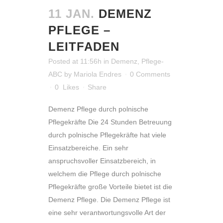
11 JAN.
DEMENZ
PFLEGE –
LEITFADEN
Posted at 11:56h
in
Demenz
,
Pflege-
ABC
by
Mariola Endres
0 Comments
0
Likes
Share
Demenz Pflege durch polnische
Pflegekräfte Die 24 Stunden Betreuung
durch polnische Pflegekräfte hat viele
Einsatzbereiche. Ein sehr
anspruchsvoller Einsatzbereich, in
welchem die Pflege durch polnische
Pflegekräfte große Vorteile bietet ist die
Demenz Pflege. Die Demenz Pflege ist
eine sehr verantwortungsvolle Art der