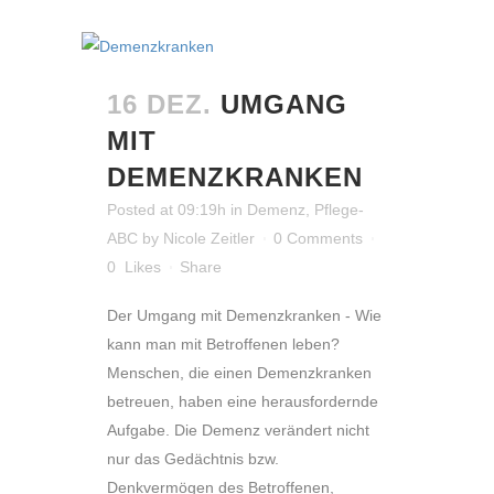
16 DEZ.
UMGANG
MIT
DEMENZKRANKEN
Posted at 09:19h
in
Demenz
,
Pflege-
ABC
by
Nicole Zeitler
0 Comments
0
Likes
Share
Der Umgang mit Demenzkranken - Wie
kann man mit Betroffenen leben?
Menschen, die einen Demenzkranken
betreuen, haben eine herausfordernde
Aufgabe. Die Demenz verändert nicht
nur das Gedächtnis bzw.
Denkvermögen des Betroffenen,