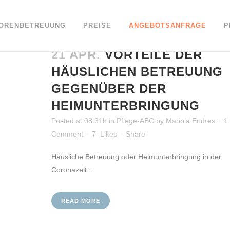
IORENBETREUUNG
PREISE
ANGEBOTSANFRAGE
P
21 APR.
VORTEILE DER
HÄUSLICHEN BETREUUNG
GEGENÜBER DER
HEIMUNTERBRINGUNG
Posted at 08:31h
in
Pflege-ABC
by
Mariola Endres
1
Comment
7
Likes
Share
Häusliche Betreuung oder Heimunterbringung in der
Coronazeit...
READ MORE