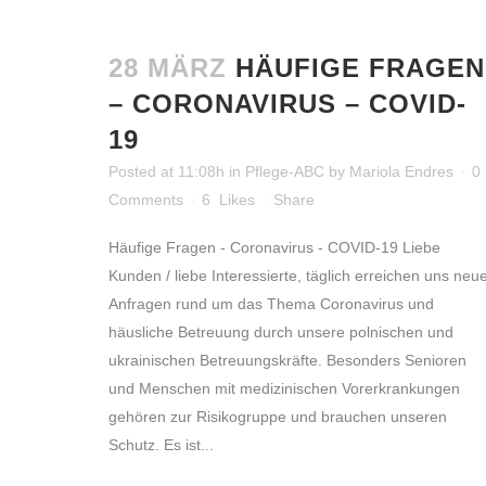
28 MÄRZ
HÄUFIGE FRAGEN
– CORONAVIRUS – COVID-
19
Posted at 11:08h
in
Pflege-ABC
by
Mariola Endres
0
Comments
6
Likes
Share
Häufige Fragen - Coronavirus - COVID-19 Liebe
Kunden / liebe Interessierte, täglich erreichen uns neu
Anfragen rund um das Thema Coronavirus und
häusliche Betreuung durch unsere polnischen und
ukrainischen Betreuungskräfte. Besonders Senioren
und Menschen mit medizinischen Vorerkrankungen
gehören zur Risikogruppe und brauchen unseren
Schutz. Es ist...